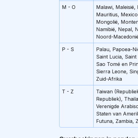
M - O
Malawi, Maleisië,
Mauritius, Mexico
Mongolië, Monten
Namibië, Nepal, N
Noord-Macedonië,
P - S
Palau, Papoea-Ni
Saint Lucia, Sain
Sao Tomé en Princ
Sierra Leone, Sin
Zuid-Afrika
T - Z
Taiwan (Republiek
Republiek), Thail
Verenigde Arabisc
Staten van Amerik
Futuna, Zambia, Z