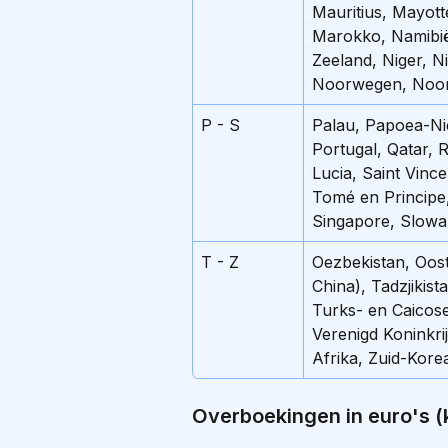
Mauritius, Mayott
Marokko, Namibië
Zeeland, Niger, N
Noorwegen, Noo
P - S
Palau, Papoea-Nie
Portugal, Qatar, 
Lucia, Saint Vinc
Tomé en Principe,
Singapore, Slowa
T - Z
Oezbekistan, Oost
China), Tadzjikist
Turks- en Caicose
Verenigd Koninkri
Afrika, Zuid-Kore
Overboekingen in euro's (