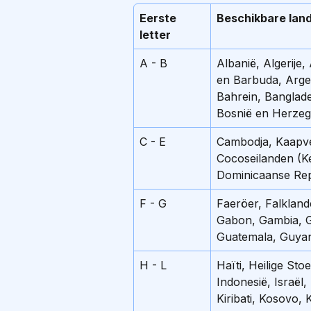
Eerste 
Beschikbare lan
letter
A - B
Albanië, Algerije
en Barbuda, Argen
Bahrein, Banglade
Bosnië en Herzeg
C - E
Cambodja, Kaapver
Cocoseilanden (Ke
Dominicaanse Repu
F - G
Faeröer, Falklande
Gabon, Gambia, G
Guatemala, Guya
H - L
Haïti, Heilige St
Indonesië, Israël
Kiribati, Kosovo, 