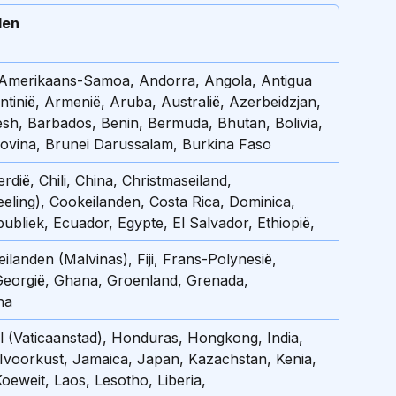
den
, Amerikaans-Samoa, Andorra, Angola, Antigua 
tinië, Armenië, Aruba, Australië, Azerbeidzjan, 
sh, Barbados, Benin, Bermuda, Bhutan, Bolivia, 
ovina, Brunei Darussalam, Burkina Faso
dië, Chili, China, Christmaseiland, 
eling), Cookeilanden, Costa Rica, Dominica, 
bliek, Ecuador, Egypte, El Salvador, Ethiopië, 
ilanden (Malvinas), Fiji, Frans-Polynesië, 
eorgië, Ghana, Groenland, Grenada, 
na
oel (Vaticaanstad), Honduras, Hongkong, India, 
, Ivoorkust, Jamaica, Japan, Kazachstan, Kenia, 
Koeweit, Laos, Lesotho, Liberia, 