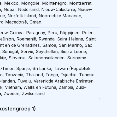
e, Mexico, Mongolië, Montenegro, Montserrat, 
, Nepal, Nederland, Nieuw-Caledonië, Nieuw-
iue, Norfolk Island, Noordelijke Marianen, 
rd-Macedonië, Oman
uw-Guinea, Paraguay, Peru, Filippijnen, Polen, 
Reünion, Roemenië, Rwanda, Saint-Helena, Saint 
ent en de Grenadines, Samoa, San Marino, Sao 
 Senegal, Servië, Seychellen, Sierra Leone, 
kije, Slovenië, Salomonseilanden, Suriname
-Timor, Spanje, Sri Lanka, Taiwan (Republiek 
an, Tanzania, Thailand, Tonga, Tsjechië, Tunesië, 
ilanden, Tuvalu, Verenigde Arabische Emiraten, 
jk, Vietnam, Wallis en Futuna, Zambia, Zuid-
a, Zweden, Zwitserland
kostengroep 1)