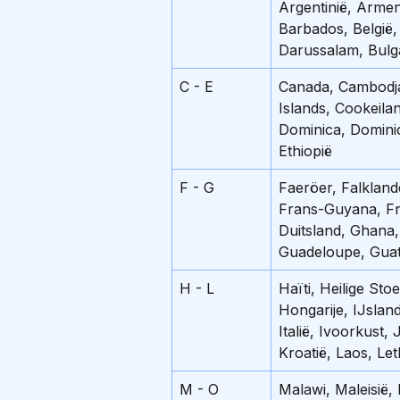
Argentinië, Armeni
Barbados, België,
Darussalam, Bulga
C - E
Canada, Cambodja,
Islands, Cookeila
Dominica, Dominic
Ethiopië
F - G
Faeröer, Falklande
Frans-Guyana, Fr
Duitsland, Ghana,
Guadeloupe, Guat
H - L
Haïti, Heilige St
Hongarije, IJsland
Italië, Ivoorkust,
Kroatië, Laos, Le
M - O
Malawi, Maleisië, 