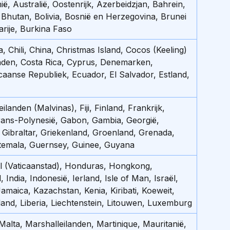
ë, Australië, Oostenrijk, Azerbeidzjan, Bahrein, 
 Bhutan, Bolivia, Bosnië en Herzegovina, Brunei 
rije, Burkina Faso
 Chili, China, Christmas Island, Cocos (Keeling) 
nden, Costa Rica, Cyprus, Denemarken, 
aanse Republiek, Ecuador, El Salvador, Estland, 
ilanden (Malvinas), Fiji, Finland, Frankrijk, 
ans-Polynesië, Gabon, Gambia, Georgië, 
 Gibraltar, Griekenland, Groenland, Grenada, 
emala, Guernsey, Guinee, Guyana
oel (Vaticaanstad), Honduras, Hongkong, 
, India, Indonesië, Ierland, Isle of Man, Israël, 
 Jamaica, Kazachstan, Kenia, Kiribati, Koeweit, 
tland, Liberia, Liechtenstein, Litouwen, Luxemburg
Malta, Marshalleilanden, Martinique, Mauritanië, 