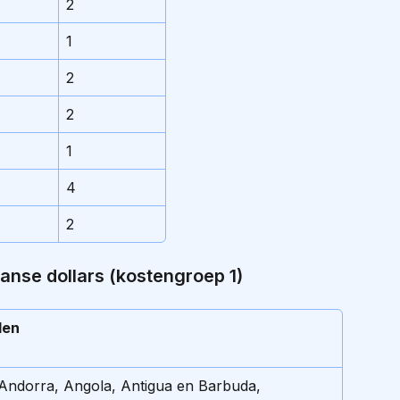
2
1
2
2
1
4
2
nse dollars (kostengroep 1)
den
, Andorra, Angola, Antigua en Barbuda, 