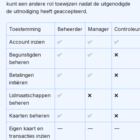
kunt een andere rol toewijzen nadat de uitgenodigde 
de uitnodiging heeft geaccepteerd.
Toestemming
Beheerder
Manager
Controleu
Account inzien
✅
✅
✅
Begunstigden 
✅
✅
❌
beheren
Betalingen 
✅
✅
❌
initiëren
Lidmaatschappen 
✅
❌
❌
beheren
Kaarten beheren
✅
✅
❌
Eigen kaart en 
—
—
—
transacties inzien